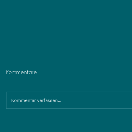
Kommentare
Kommentar verfassen...
Führungswechsel: Martin
Wilhelm und Eric Hartmann