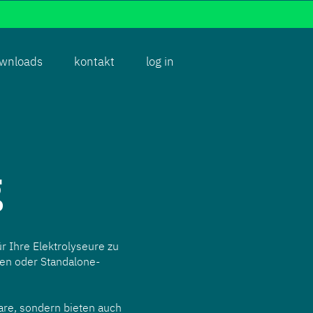
wnloads
kontakt
log in
g
r Ihre Elektrolyseure zu
gen oder Standalone-
are, sondern bieten auch