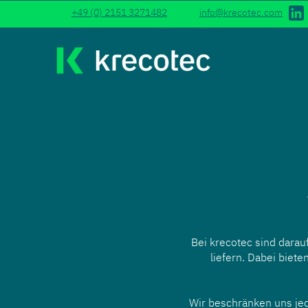
+49 (0) 2151 3271482
info@krecotec.com
Bei krecotec sind darau
liefern. Dabei biet
Wir beschränken uns jed