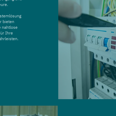
eure.
Systemlösung
r bieten
 nahtlose
für Ihre
hrleisten.