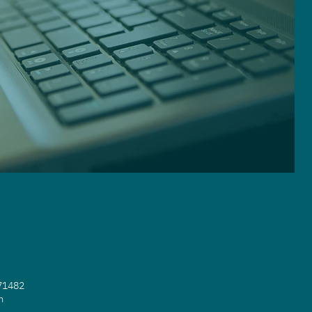
271482
m