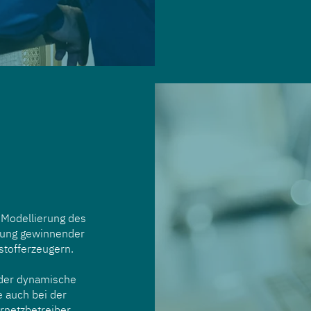
 Modellierung des
tung gewinnender
stofferzeugern.
oder dynamische
e auch bei der
rnetzbetreiber