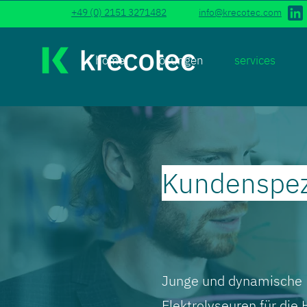
+49 (0) 2151 3271482
info@krecotec.com
home
lösungen
services
Kundenspez
Junge und dynamische M
Elektrolyseuren für die