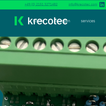
+49 (0) 2151 3271482
info@krecotec.com
home
lösungen
services