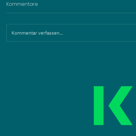
Kommentare
Kommentar verfassen...
Führungswechsel: Martin
Wilhelm und Eric Hartmann
übergeben an ZOPF
Energieanlagen GmbH